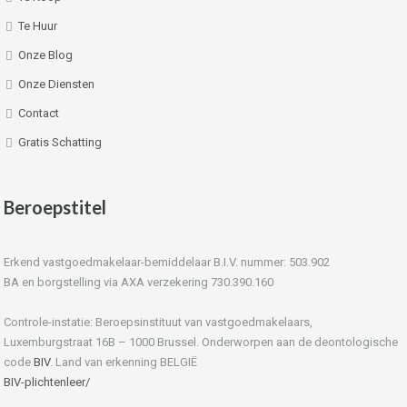
Te Huur
Onze Blog
Onze Diensten
Contact
Gratis Schatting
Beroepstitel
Erkend vastgoedmakelaar-bemiddelaar B.I.V. nummer: 503.902
BA en borgstelling via AXA verzekering 730.390.160
Controle-instatie: Beroepsinstituut van vastgoedmakelaars,
Luxemburgstraat 16B – 1000 Brussel. Onderworpen aan de deontologische
code
BIV
. Land van erkenning BELGIË
BIV-plichtenleer/